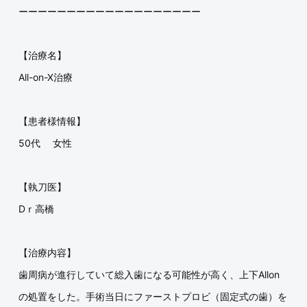
ーーーーーーーーーーーーーーーーーーー
【治療名】
All-on-X治療
【患者様情報】
50代 女性
【執刀医】
Dｒ高橋
【治療内容】
歯周病が進行していて総入歯になる可能性が高く、上下Allon
の処置をした。手術当日にファーストプロビ（固定式の歯）を