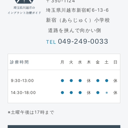
〒350-1124
埼玉県川越市新宿町6-13-6
新宿（あらじゅく）小学校
道路を挟んで向かい側
049-249-0033
TEL
診療時間
月
火
水
木
金
土
日
9:30-13:00
●
●
●
休
●
●
休
14:30-18:00
●
●
●
休
●
※
休
※土曜午後は17時まで