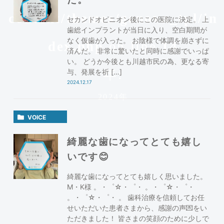
content/themes/genova_tpl/in
セカンドオピニオン後にこの医院に決定。 上
歯総インプラントが当日に入り、空白期間が
なく仮歯が入った。 お陰様で体調を崩さずに
dex.php
on line
14
済んだ。 非常に驚いたと同時に感謝でいっぱ
い。 どうか今後とも川越市民の為、更なる寄
年:
与、発展を祈 […]
2024.12.17
2024年
VOICE
綺麗な歯になってとても嬉し
いです😊
綺麗な歯になってとても嬉しく思いました。
M・K様 。・゜☆・゜・ 。・゜☆・゜・
。・゜☆・゜・ 。 歯科治療を信頼してお任
せいただいた患者さまから、感謝の声💌をい
ただきました！ 皆さまの笑顔のために少しで