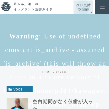
Warning
: Use of undefined
constant is_archive - assumed
'is_archive' (this will throw an
HOME
2024年
Error in a future version of
PHP) in
/home/gd01/kawagoe-
VOICE
空白期間がなく仮歯が入っ
implant.jp/public_html/wp-
た。